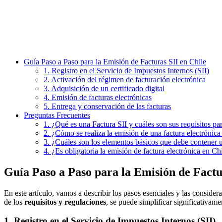
Guía Paso a Paso para la Emisión de Facturas SII en Chile
1. Registro en el Servicio de Impuestos Internos (SII)
2. Activación del régimen de facturación electrónica
3. Adquisición de un certificado digital
4. Emisión de facturas electrónicas
5. Entrega y conservación de las facturas
Preguntas Frecuentes
1. ¿Qué es una Factura SII y cuáles son sus requisitos pa
2. ¿Cómo se realiza la emisión de una factura electrónica 
3. ¿Cuáles son los elementos básicos que debe contener u
4. ¿Es obligatoria la emisión de factura electrónica en Ch
Guía Paso a Paso para la Emisión de Factu
En este artículo, vamos a describir los pasos esenciales y las conside
de los
requisitos y regulaciones
, se puede simplificar significativame
1. Registro en el Servicio de Impuestos Internos (SII)