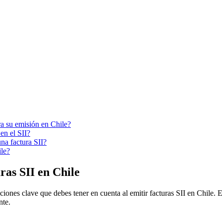
ra su emisión en Chile?
en el SII?
na factura SII?
ile?
ras SII en Chile
raciones clave que debes tener en cuenta al emitir facturas SII en Chil
nte.