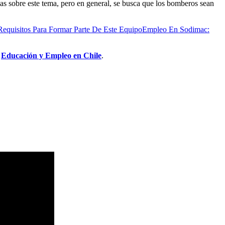
s sobre este tema, pero en general, se busca que los bomberos sean
Requisitos Para Formar Parte De Este Equipo
Empleo En Sodimac:
a
Educación y Empleo en Chile
.