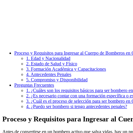
Proceso y Requisitos para Ingresar al Cuerpo de Bomberos en 
1. Edad y Nacionalidad
2. Estado de Salud y Físico
3. Formación Académica y Capacitaciones
4. Antecedentes Penales
5. Compromiso y Disponibilidad
Preguntas Frecuentes
1. ¿Cuáles son los requisitos básicos para ser bombero e
2. ¿Es necesario contar con una formación específica o e
3. ¿Cuál es el proceso de selección para ser bombero en 
4. ¿Puedo ser bombero si tengo antecedentes penales?
Proceso y Requisitos para Ingresar al Cu
Antes de convertirse en un bombero activo que salva vidas, hay un proc