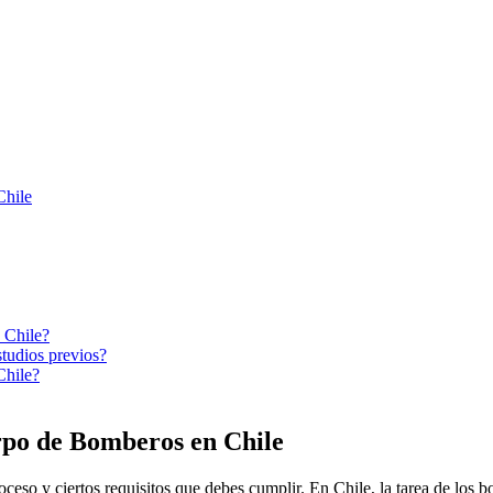
Chile
n Chile?
studios previos?
Chile?
erpo de Bomberos en Chile
eso y ciertos requisitos que debes cumplir. En Chile, la tarea de los bo