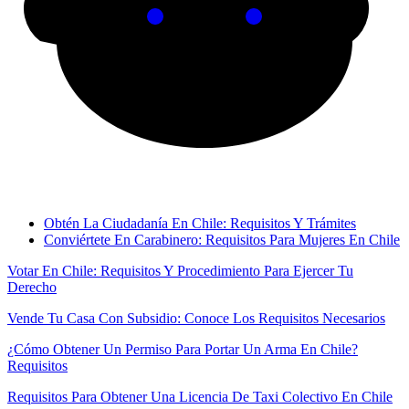
Obtén La Ciudadanía En Chile: Requisitos Y Trámites
Conviértete En Carabinero: Requisitos Para Mujeres En Chile
Votar En Chile: Requisitos Y Procedimiento Para Ejercer Tu
Derecho
Vende Tu Casa Con Subsidio: Conoce Los Requisitos Necesarios
¿Cómo Obtener Un Permiso Para Portar Un Arma En Chile?
Requisitos
Requisitos Para Obtener Una Licencia De Taxi Colectivo En Chile