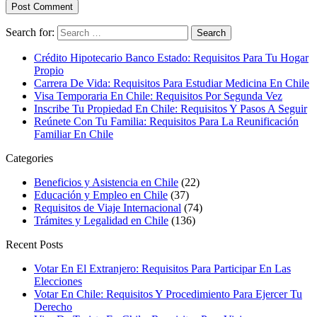
Search for:
Crédito Hipotecario Banco Estado: Requisitos Para Tu Hogar
Propio
Carrera De Vida: Requisitos Para Estudiar Medicina En Chile
Visa Temporaria En Chile: Requisitos Por Segunda Vez
Inscribe Tu Propiedad En Chile: Requisitos Y Pasos A Seguir
Reúnete Con Tu Familia: Requisitos Para La Reunificación
Familiar En Chile
Categories
Beneficios y Asistencia en Chile
(22)
Educación y Empleo en Chile
(37)
Requisitos de Viaje Internacional
(74)
Trámites y Legalidad en Chile
(136)
Recent Posts
Votar En El Extranjero: Requisitos Para Participar En Las
Elecciones
Votar En Chile: Requisitos Y Procedimiento Para Ejercer Tu
Derecho