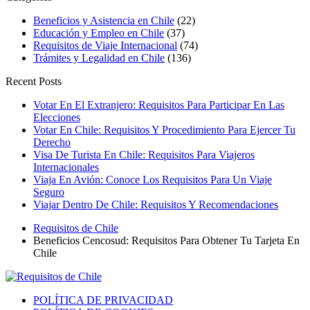
Beneficios y Asistencia en Chile
(22)
Educación y Empleo en Chile
(37)
Requisitos de Viaje Internacional
(74)
Trámites y Legalidad en Chile
(136)
Recent Posts
Votar En El Extranjero: Requisitos Para Participar En Las
Elecciones
Votar En Chile: Requisitos Y Procedimiento Para Ejercer Tu
Derecho
Visa De Turista En Chile: Requisitos Para Viajeros
Internacionales
Viaja En Avión: Conoce Los Requisitos Para Un Viaje
Seguro
Viajar Dentro De Chile: Requisitos Y Recomendaciones
Requisitos de Chile
Beneficios Cencosud: Requisitos Para Obtener Tu Tarjeta En
Chile
POLÍTICA DE PRIVACIDAD