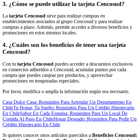
3. ¿Cómo se puede utilizar la tarjeta Cencosud?
La
tarjeta Cencosud
sirve para realizar compras en
establecimientos asociados al grupo Cencosud y para realizar
compras a plazo. Además, permite acceder a diversos beneficios y
promociones en estos mismos locales.
4. ¿Cuáles son los beneficios de tener una tarjeta
Cencosud?
Con tu
tarjeta Cencosud
puedes acceder a descuentos exclusivos
en comercios adheridos a Cencosud, acumular puntos por cada
compra que puedes canjear por productos, y aprovechar
promociones en temporadas especiales.
Por favor, modifica o amplía la información según sea necesario.
Casa Dulce Casa: Requisitos Para Arrendar Un Departamento En
Chile
Tu Hogar, Tu Sueño: Requisitos Para Un Crédito Hipotecario
En Chile
Sabor En Cada Esquina: Requisitos Para Un Local De
Comida Al Paso En Chile
Hogar Deseado: Requisitos Para Pedir Un
Crédito Hipotecario En Chile
Si quieres conocer otros artículos parecidos a
Beneficios Cencosud: